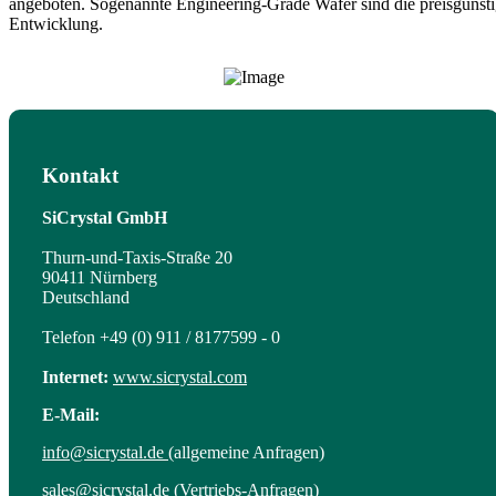
angeboten. Sogenannte Engineering-Grade Wafer sind die preisgünstige
Entwicklung.
Kontakt
SiCrystal GmbH
Thurn-und-Taxis-Straße 20
90411 Nürnberg
Deutschland
Telefon +49 (0) 911 / 8177599 - 0
Internet:
www.sicrystal.com
E-Mail:
info@sicrystal.de
(allgemeine Anfragen)
sales@sicrystal.de
(Vertriebs-Anfragen)